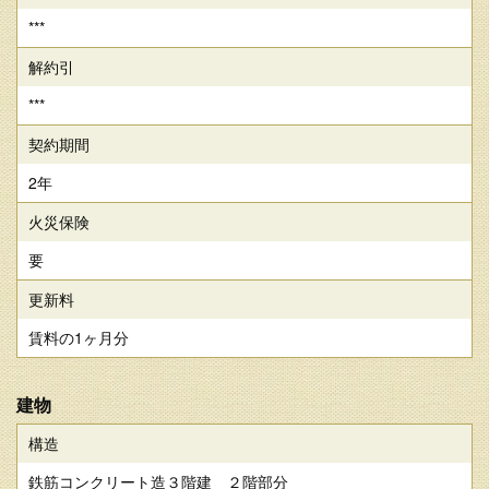
***
解約引
***
契約期間
2年
火災保険
要
更新料
賃料の1ヶ月分
建物
構造
鉄筋コンクリート造３階建 ２階部分