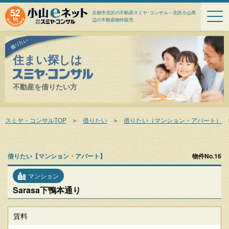
京都市北区の不動産スミヤ･コンサル－北区小山周
辺の不動産物件販売
住まい探しは
不動産を借りたい方
スミヤ・コンサルTOP
＞
借りたい
＞
借りたい（マンション・アパート）
借りたい【マンション・アパート】
物件No.16
マンション
Sarasa下鴨本通り
賃料