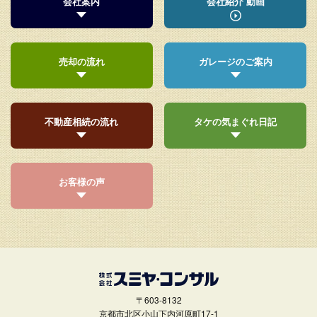
会社案内
会社紹介 動画
売却の流れ
ガレージのご案内
不動産相続の流れ
タケの気まぐれ日記
お客様の声
〒603-8132
京都市北区小山下内河原町17-1