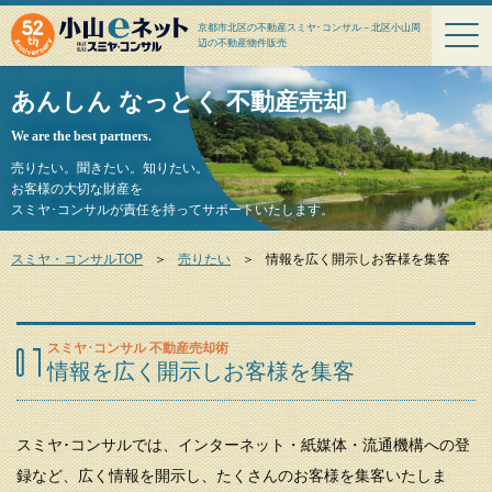
京都市北区の不動産スミヤ･コンサル－北区小山周
辺の不動産物件販売
あんしん なっとく 不動産売却
We are the best partners.
売りたい。聞きたい。知りたい。
お客様の大切な財産を
スミヤ･コンサルが責任を持ってサポートいたします。
スミヤ・コンサルTOP
＞
売りたい
＞
情報を広く開示しお客様を集客
スミヤ･コンサル 不動産売却術
情報を広く開示しお客様を集客
スミヤ･コンサルでは、インターネット・紙媒体・流通機構への登
録など、広く情報を開示し、たくさんのお客様を集客いたしま