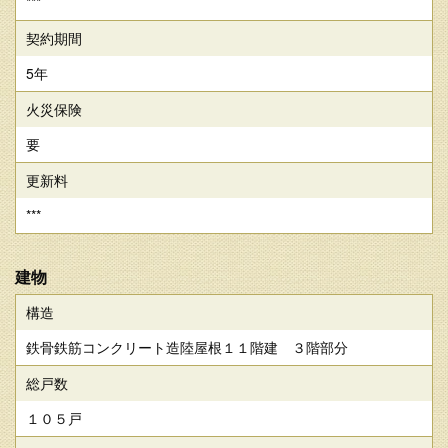
***
契約期間
5年
火災保険
要
更新料
***
建物
構造
鉄骨鉄筋コンクリート造陸屋根１１階建 ３階部分
総戸数
１０５戸