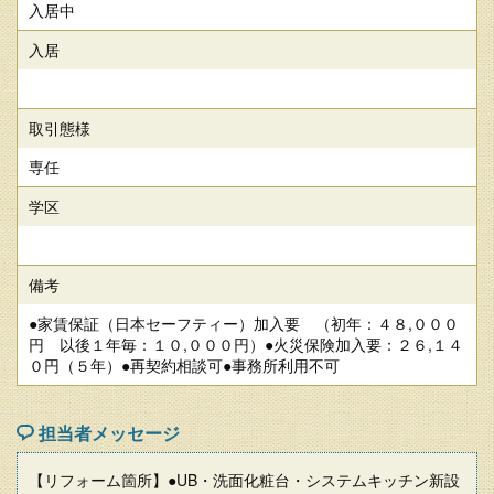
入居中
入居
取引態様
専任
学区
備考
●家賃保証（日本セーフティー）加入要 （初年：４８,０００
円 以後１年毎：１０,０００円）●火災保険加入要：２６,１４
０円（５年）●再契約相談可●事務所利用不可
担当者メッセージ
【リフォーム箇所】●UB・洗面化粧台・システムキッチン新設