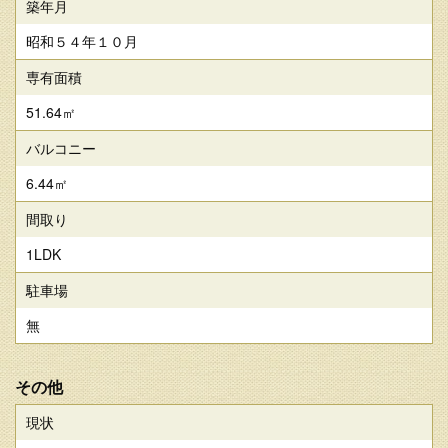
築年月
昭和５４年１０月
専有面積
51.64㎡
バルコニー
6.44㎡
間取り
1LDK
駐車場
無
その他
現状