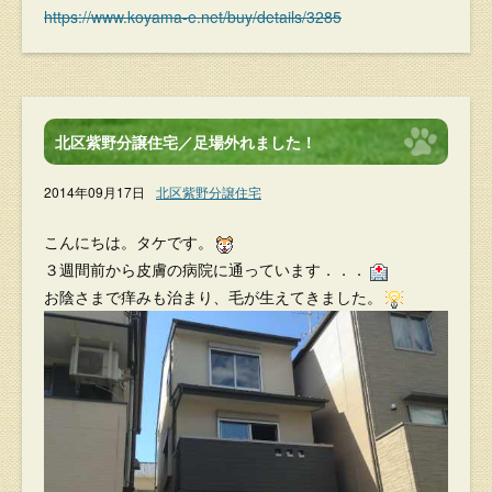
https://www.koyama-e.net/buy/details/3285
北区紫野分譲住宅／足場外れました！
2014年09月17日
北区紫野分譲住宅
こんにちは。タケです。
３週間前から皮膚の病院に通っています．．．
お陰さまで痒みも治まり、毛が生えてきました。