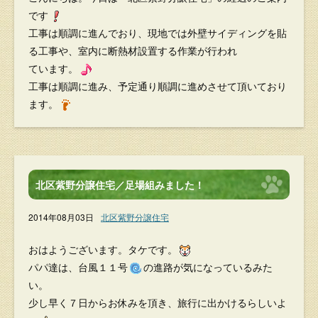
です
工事は順調に進んでおり、現地では外壁サイディングを貼
る工事や、室内に断熱材設置する作業が行われ
ています。
工事は順調に進み、予定通り順調に進めさせて頂いており
ます。
北区紫野分譲住宅／足場組みました！
2014年08月03日
北区紫野分譲住宅
おはようございます。タケです。
パパ達は、台風１１号
の進路が気になっているみた
い。
少し早く７日からお休みを頂き、旅行に出かけるらしいよ