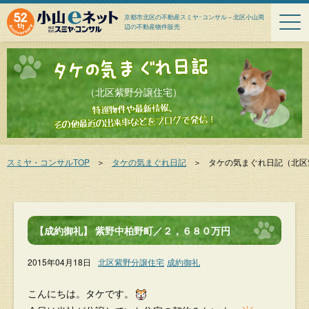
京都市北区の不動産スミヤ･コンサル－北区小山周
辺の不動産物件販売
（北区紫野分譲住宅）
スミヤ・コンサルTOP
＞
タケの気まぐれ日記
＞
タケの気まぐれ日記
（北区
【成約御礼】 紫野中柏野町／２，６８０万円
2015年04月18日
北区紫野分譲住宅
成約御礼
こんにちは。タケです。