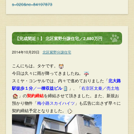
s=020&nc=84197873
【完成間近！】 北区紫野分譲住宅／2,880万円
2014年10月20日
北区紫野分譲住宅
こんにちは。タケです。
今日は久々に雨が降ってきましたね。
スミヤ・コンサルでは、内々で進めておりました「
北大路
駅徒歩１分
／一
棟収益ビル
」、「
右京区太秦／売土地
」の
契約締結
を締結させて頂きました。また、新規お
預かり物件「
梅小路スカイハイツ
」も広告に出さず早々に
契約締結予定となりました。