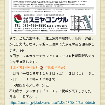
さて、当社売主物件、「北区紫野中柏野町／新築一戸建」
がほぼ完成となり、今週末三連休に完成見学会を開催致し
ます。
今回は、フルカラーチラシで１０，０００枚新聞折込チラ
シを実施致します。
【北区紫野中柏野町
／完成見学会】
・日時／平成２６年１１月１日（土） ２日（日） ３日
（日） １２時～１７時まで
・現地担当者／山本 知史
不動産ポータルサイト『スーモ』に掲載が完了しました。
是非、ご覧下さい。
https://suumo.jp/jj/bukken/shosai/JJ012FD010/?ar=060&b