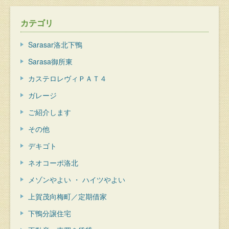
カテゴリ
Sarasar洛北下鴨
Sarasa御所東
カステロレヴィＰＡＴ４
ガレージ
ご紹介します
その他
デキゴト
ネオコーポ洛北
メゾンやよい ・ ハイツやよい
上賀茂向梅町／定期借家
下鴨分譲住宅