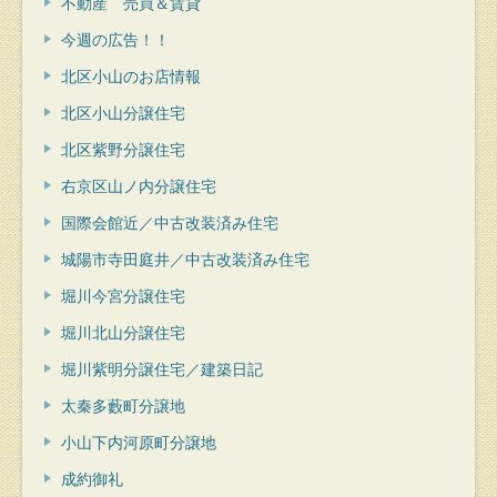
不動産 売買＆賃貸
今週の広告！！
北区小山のお店情報
北区小山分譲住宅
北区紫野分譲住宅
右京区山ノ内分譲住宅
国際会館近／中古改装済み住宅
城陽市寺田庭井／中古改装済み住宅
堀川今宮分譲住宅
堀川北山分譲住宅
堀川紫明分譲住宅／建築日記
太秦多藪町分譲地
小山下内河原町分譲地
成約御礼