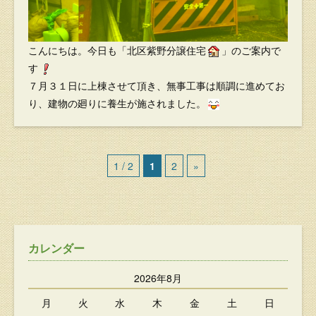
こんにちは。今日も「北区紫野分譲住宅
」のご案内で
す
７月３１日に上棟させて頂き、無事工事は順調に進めてお
り、建物の廻りに養生が施されました。
1 / 2
1
2
»
カレンダー
2026年8月
月
火
水
木
金
土
日