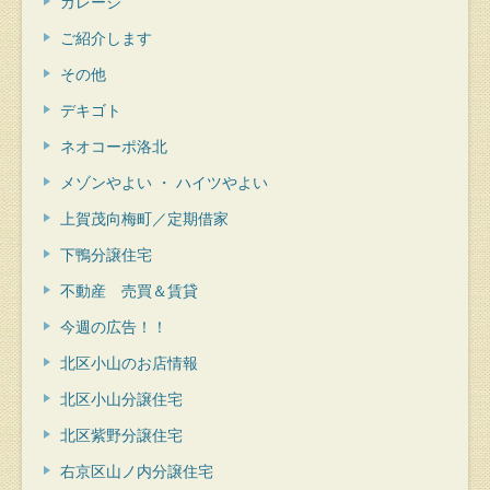
ガレージ
ご紹介します
その他
デキゴト
ネオコーポ洛北
メゾンやよい ・ ハイツやよい
上賀茂向梅町／定期借家
下鴨分譲住宅
不動産 売買＆賃貸
今週の広告！！
北区小山のお店情報
北区小山分譲住宅
北区紫野分譲住宅
右京区山ノ内分譲住宅