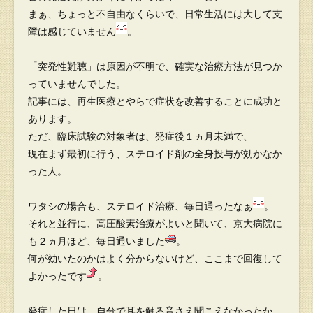
まぁ、ちょっと不自由なくらいで、日常生活には大して支
障は感じていません
。
「突発性難聴」は原因が不明で、確実な治療方法が見つか
っていませんでした。
記事には、再生医療とやらで症状を改善することに成功と
あります。
ただ、臨床試験の対象者は、発症後１ヵ月未満で、
現在まず最初に行う、ステロイド剤の全身投与が効かなか
った人。
ワタシの場合も、ステロイド治療、毎日通ったなぁ
。
それと並行に、高圧酸素治療がよいと聞いて、京大病院に
も２ヵ月ほど、毎日通いました
。
何が効いたのかはよく分からないけど、ここまで回復して
よかったです
。
発症した日は、自分で耳を触る音さえ聞こえなかったか