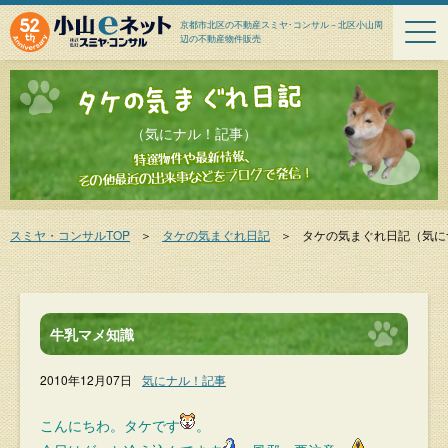
京都市北区の不動産スミヤ･コンサル－北区小山周
辺の不動産物件販売
（気にナル！記事）
スミヤ・コンサルTOP
＞
タケの気まぐれ日記
＞
タケの気まぐれ日記
（気に
牛乳マメ知識
2010年12月07日
気にナル！記事
こんにちわ。タケです
。