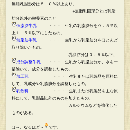
無脂乳固形分
は８．０％以上あり。
※
無脂乳固形分
とは乳脂
肪分以外の栄養素のこと
低脂肪牛乳
・・・ 生乳の乳脂肪分を０．５％以
上１．５％以下にしたもの。
無脂肪牛乳
・・・ 生乳から乳脂肪分をほとんど
取り除いたもの。
乳脂肪分は０．５％以下。
成分調整牛乳
・・・ 生乳から乳脂肪分か、水を一
部除いて、成分を調整したもの。
加工乳
・・・ 生乳または乳製品を原料に
して、乳成分や乳脂肪分を調整したもの。
乳飲料
・・・ 生乳または乳製品を主な原
料にして、乳製品以外のものを加えたもの。
カルシウムなどを強化した
ものがある。
ほ～、なるほど～
です。