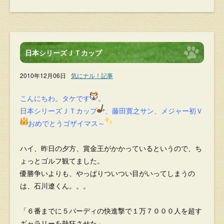
日本シリーズＪＴカップ
2010年12月06日
気にナル！記事
こんにちわ。タケです
。
日本シリーズＪＴカップ
、藤田寛之サン、メジャー初Ｖ
おめでとうゴザイマス～
ハイ、昨日の夕方、賞金王がかかっているというので、ち
ょっとゴルフ観てました。
優勝争いよりも、やっぱりついつい目がいってしまうの
は、石川遼くん。。。
「６番までに５バーディの快進撃で１万７０００人を超す
ギャラリーを熱狂させた」