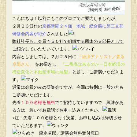
こんにちは！以前にもこのブログでご案内しましたが、
２月２３日付の
京都新聞２４面 地域・総合欄に第三支部
研修会内容が紹介
されました
弊社社長も、会員４５０社で組織する団体の支部長として
ご紹介
していただいています。
内容としましては、２月２５日に
「経済アナリスト／森永
卓郎さん」
をお招きし
、『二番底は来るのかー日本経済の
構造変化と不動産市場の展望』
と題し、ご講演いただきま
す。
通常は会員のみの研修会ですが、今回は特別に一般の方も
ご参加いただけます。
先着
１００名様を無料
でご招待していますので、興味があ
る方は、急いでお電話でお申し込みください。
※注：先着１００名様となり次第、お申し込みは締切させ
ていただきます。
森永卓郎／講演会無料受付窓口