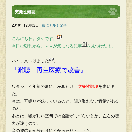
突発性難聴
2010年12月02日
気にナル！記事
こんにちわ。タケです。
今日の朝刊から、ママが気になる記事
を見つけたよ。
ハイ、見つけました
。
「難聴、再生医療で改善」
ワタシ、４年前の夏に、左耳だけ、
突発性難聴
を患いまし
た。
今は、耳鳴りが残っているのと、聞き取れない音階がある
のと、
あとは、騒がしい空間での会話がしずらいとか、左右の聴
力が違うので、
音の発信元が分かりにくかったり・・・と、