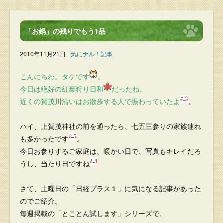
「お鍋」の残りでもう1品
2010年11月21日
気にナル！記事
こんにちわ。タケです
。
今日は絶好の紅葉狩り日和
だったね。
近くの賀茂川沿いはお散歩する人で賑わっていたよ
。
ハイ、上賀茂神社の前を通ったら、七五三参りの家族連れ
も多かったです
。
今日お参りするご家庭は、暖かい日で、写真もキレイだろ
うし、当たり日ですね
さて、土曜日の「日経プラス１」に気になる記事があった
のでご紹介。
毎週掲載の「とことん試します」シリーズで、