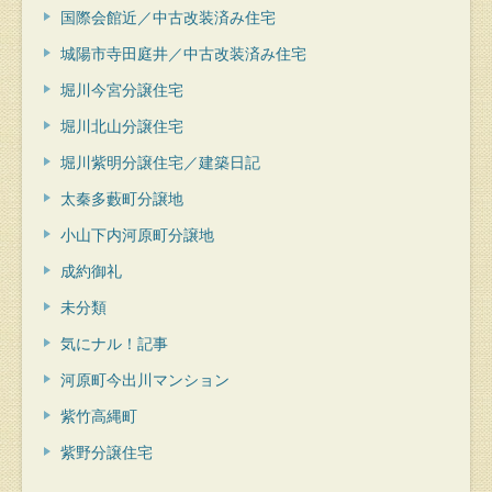
国際会館近／中古改装済み住宅
城陽市寺田庭井／中古改装済み住宅
堀川今宮分譲住宅
堀川北山分譲住宅
堀川紫明分譲住宅／建築日記
太秦多藪町分譲地
小山下内河原町分譲地
成約御礼
未分類
気にナル！記事
河原町今出川マンション
紫竹高縄町
紫野分譲住宅