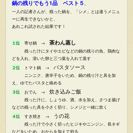
鍋の残りでもう1品 ベスト５
。
一人の記者さんが、残った鍋を、「シメ」とは違うメニュ
ーに再生できないかと、
あれこれ試された結果です！
茶わん蒸し
１位
寄せ鍋 →
残った汁にタイやエビなどの鍋の残りの魚、鶏肉な
どを入れ、溶いた卵と三つ葉を入れて蒸す
パスタソース
２位
トマト鍋 →
ニンニク、唐辛子をいため、鍋の残り汁と具を加
え、ゆでたパスタと絡める
炊き込みご飯
３位
おでん →
残った汁に、しょうゆ、酒、水を加え、さつま揚げ
などの残った具を小さく切り、シメジと一緒に炊く
うの花
４位
すき焼き →
残った汁で小さく切ったヒジキやニンジン、長ネギ
などをいため、おからを加えて炒る