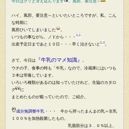
今日はグッと冷え込んでます
。風邪、要注意～
ハイ、風邪、要注意～といいたいところですが、私、こん
な時期に
風邪ひいてしまいました
。
いつもの事ながら、ノドから・・・
出産予定日まであと１０日・・・早く治さないと
。
『
牛乳のマメ知識』
さて、今日は
。
ウチの子、食事の時も「牛乳」なので、冷蔵庫にはいつも
２本は常備しています。
いろいろ種類があるのは知っていたけれど、生協のカタロ
グ
に
まとめたものが載っていたので、ご紹介。
成分無調整牛乳
・・・ 牛から搾ったまんまの乳＝生乳
１００％を加熱殺菌したもの。
乳脂肪分は３．０％以上、