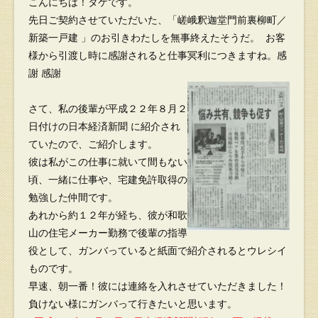
こんにちは！タケです。
先日ご契約させていただいた、「嵯峨釈迦堂門前裏柳町／
新築一戸建
」のお引きわたしを無事終えたそうだ。
お客
様から引渡し時に感謝されると仕事冥利につきますね。感
謝
感謝
さて、私の後輩が平成２２年８月２
日付けの日本経済新聞
に紹介され
ていたので、ご紹介します。
彼は私がこの仕事に就いて間もない
頃、一緒に仕事や、宅建免許取得の
勉強した仲間です。
あれから約１２年が経ち、彼が和歌
山の住宅メーカー勤務で後輩の指導
役として、ガンバっていると紙面で紹介されるとウレシイ
ものです。
早速、朝一番！彼には連絡を入れさせていただきました！
負けない様にガンバって行きたいと思います。