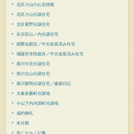
北区小山のお店情報
北区小山分譲住宅
北区紫野分譲住宅
右京区山ノ内分譲住宅
国際会館近／中古改装済み住宅
城陽市寺田庭井／中古改装済み住宅
堀川今宮分譲住宅
堀川北山分譲住宅
堀川紫明分譲住宅／建築日記
太秦多藪町分譲地
小山下内河原町分譲地
成約御礼
未分類
気にナル！記事