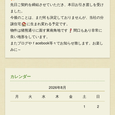
先日ご契約を締結させていただき、本日お引き渡しを受け
ました。
今後のことは、まだ何も決定しておりませんが、当社の分
譲住宅
に生まれ変わる予定です。
物件は猪熊通りに面す東南角地です
間口もあり非常に
良い地形をしています。
またブログやｆacebook等々でお知らせ致します。お楽し
みに～
カレンダー
2026年8月
月
火
水
木
金
土
日
1
2