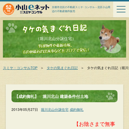
京都市北区の不動産スミヤ･コンサル－北区小山周
辺の不動産物件販売
（堀川北山分譲住宅）
スミヤ・コンサルTOP
＞
タケの気まぐれ日記
＞
タケの気まぐれ日記
（堀川
【成約御礼】 堀川北山 建築条件付土地
2013年05月27日
堀川北山分譲住宅
成約御礼
【お陰さまで無事