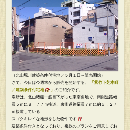
（北山堀川建築条件付宅地／５月１日～販売開始）
さて、今日は今週末から販売を開始する、
「紫竹下芝本町
／建築条件付宅地
」
のご紹介です。
場所は、北山猪熊一筋目下がった東南角地で、南側道路幅
員５ｍに８．７７ｍ接道、東側道路幅員７ｍに約５．２７
ｍ接道している
スゴクキレイな地形をした物件です
建築条件付きとなっており、複数のプランをご用意してお