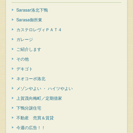
Sarasar洛北下鴨
Sarasa御所東
カステロレヴィＰＡＴ４
ガレージ
ご紹介します
その他
デキゴト
ネオコーポ洛北
メゾンやよい ・ ハイツやよい
上賀茂向梅町／定期借家
下鴨分譲住宅
不動産 売買＆賃貸
今週の広告！！