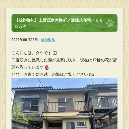
【成約御礼】上賀茂南大路町／連棟式住宅／９８
０万円
2026年06月25日
成約御礼
こんにちは。タケです
二度咲きに挑戦した蘭が見事に咲き、現在は12輪の花が店
頭を彩っています
ぜひ、お近くにお越しの際はご覧ください