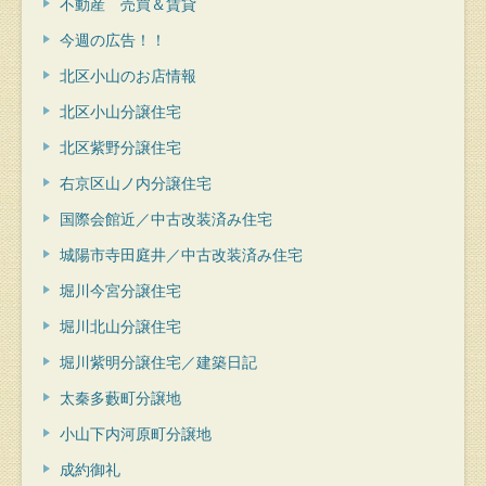
不動産 売買＆賃貸
今週の広告！！
北区小山のお店情報
北区小山分譲住宅
北区紫野分譲住宅
右京区山ノ内分譲住宅
国際会館近／中古改装済み住宅
城陽市寺田庭井／中古改装済み住宅
堀川今宮分譲住宅
堀川北山分譲住宅
堀川紫明分譲住宅／建築日記
太秦多藪町分譲地
小山下内河原町分譲地
成約御礼