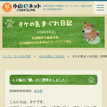
京都市北区の不動産スミヤ･コンサル－北区小山周
辺の不動産物件販売
（2026年6月）
スミヤ・コンサルTOP
＞
タケの気まぐれ日記
＞
タケの気まぐれ日記
（202
１２輪の『蘭』が二度咲きしました！
2026年06月29日
未分類
こんにちは。タケです。