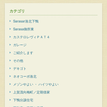
カテゴリ
Sarasar洛北下鴨
Sarasa御所東
カステロレヴィＰＡＴ４
ガレージ
ご紹介します
その他
デキゴト
ネオコーポ洛北
メゾンやよい ・ ハイツやよい
上賀茂向梅町／定期借家
下鴨分譲住宅