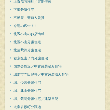
上賀茂向梅町／定期借家
下鴨分譲住宅
不動産 売買＆賃貸
今週の広告！！
北区小山のお店情報
北区小山分譲住宅
北区紫野分譲住宅
右京区山ノ内分譲住宅
国際会館近／中古改装済み住宅
城陽市寺田庭井／中古改装済み住宅
堀川今宮分譲住宅
堀川北山分譲住宅
堀川紫明分譲住宅／建築日記
太秦多藪町分譲地