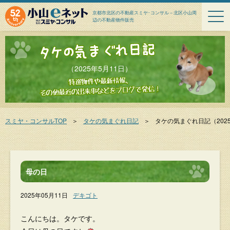
京都市北区の不動産スミヤ･コンサル－北区小山周
辺の不動産物件販売
（2025年5月11日）
スミヤ・コンサルTOP
＞
タケの気まぐれ日記
＞
タケの気まぐれ日記
（202
母の日
2025年05月11日
デキゴト
こんにちは。タケです。