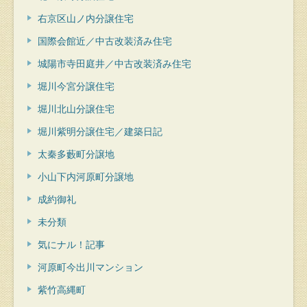
右京区山ノ内分譲住宅
国際会館近／中古改装済み住宅
城陽市寺田庭井／中古改装済み住宅
堀川今宮分譲住宅
堀川北山分譲住宅
堀川紫明分譲住宅／建築日記
太秦多藪町分譲地
小山下内河原町分譲地
成約御礼
未分類
気にナル！記事
河原町今出川マンション
紫竹高縄町