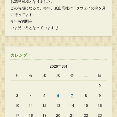
お花見日和となりました。
この時期になると、毎年、嵐山高雄パークウェイの🌸を見
に行ってます。
今年も満開🌸
いま見ごろとなっています
カレンダー
2026年8月
月
火
水
木
金
土
日
1
2
3
4
5
6
7
8
9
10
11
12
13
14
15
16
17
18
19
20
21
22
23