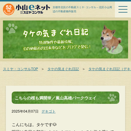
京都市北区の不動産スミヤ･コンサル－北区小山周
辺の不動産物件販売
スミヤ・コンサルTOP
＞
タケの気まぐれ日記
＞
タケの気まぐれ日記（デキ
こちらの桜も満開🌸／嵐山高雄パークウェイ
2025年04月07日
デキゴト
こんにちは。タケです🐶