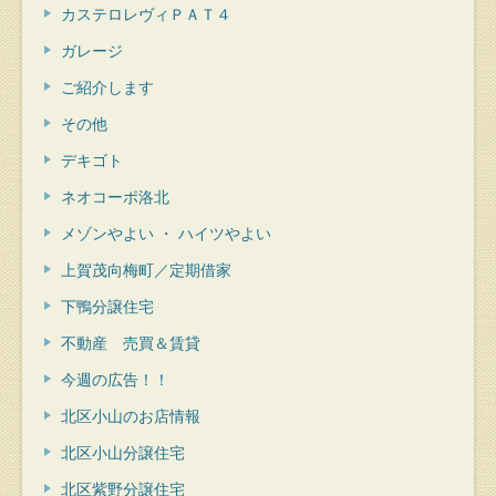
カステロレヴィＰＡＴ４
ガレージ
ご紹介します
その他
デキゴト
ネオコーポ洛北
メゾンやよい ・ ハイツやよい
上賀茂向梅町／定期借家
下鴨分譲住宅
不動産 売買＆賃貸
今週の広告！！
北区小山のお店情報
北区小山分譲住宅
北区紫野分譲住宅