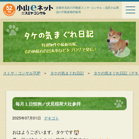
京都市北区の不動産スミヤ･コンサル－北区小山周
辺の不動産物件販売
スミヤ・コンサルTOP
＞
タケの気まぐれ日記
＞
タケの気まぐれ日記（デキ
毎月１日恒例／伏見稲荷大社参拝
2025年07月01日
デキゴト
おはようございます。タケです