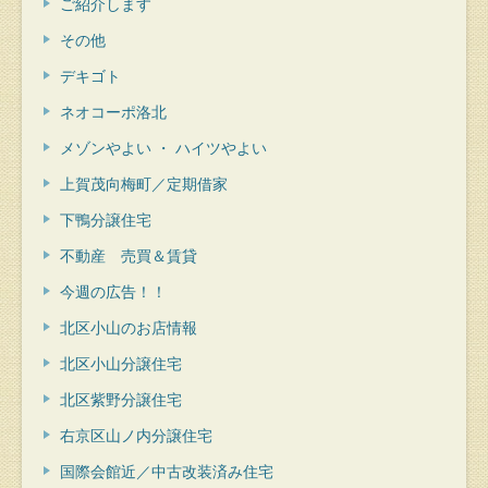
ご紹介します
その他
デキゴト
ネオコーポ洛北
メゾンやよい ・ ハイツやよい
上賀茂向梅町／定期借家
下鴨分譲住宅
不動産 売買＆賃貸
今週の広告！！
北区小山のお店情報
北区小山分譲住宅
北区紫野分譲住宅
右京区山ノ内分譲住宅
国際会館近／中古改装済み住宅