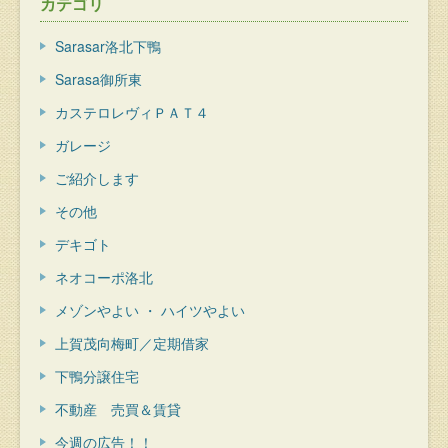
カテゴリ
Sarasar洛北下鴨
Sarasa御所東
カステロレヴィＰＡＴ４
ガレージ
ご紹介します
その他
デキゴト
ネオコーポ洛北
メゾンやよい ・ ハイツやよい
上賀茂向梅町／定期借家
下鴨分譲住宅
不動産 売買＆賃貸
今週の広告！！