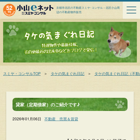
京都市北区の不動産スミヤ･コンサル－北区小山周
辺の不動産物件販売
スミヤ・コンサルTOP
＞
タケの気まぐれ日記
＞
タケの気まぐれ日記（不動
貸家（定期借家）のご紹介です♪
2026年01月06日
不動産 売買＆賃貸