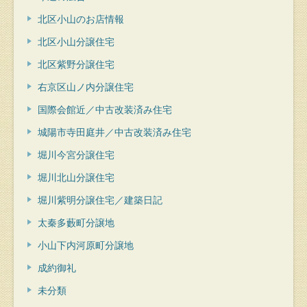
北区小山のお店情報
北区小山分譲住宅
北区紫野分譲住宅
右京区山ノ内分譲住宅
国際会館近／中古改装済み住宅
城陽市寺田庭井／中古改装済み住宅
堀川今宮分譲住宅
堀川北山分譲住宅
堀川紫明分譲住宅／建築日記
太秦多藪町分譲地
小山下内河原町分譲地
成約御礼
未分類