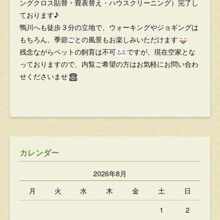
ングクロス貼替・畳表替え・ハウスクリーニング）完了し
ております♪
鴨川へも徒歩３分の立地で、ウォーキングやジョギングは
もちろん、季節ごとの風景もお楽しみいただけます
残念ながらペットの飼育は不可
ですが、現在空家とな
っておりますので、内覧ご希望の方はお気軽にお問い合わ
せくださいませ
カレンダー
2026年8月
月
火
水
木
金
土
日
1
2