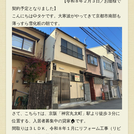
【令和８年２月３日／お陰様で
契約予定となりました】
こんにちは🐶タケです。大寒波がやってきて京都市南部も
薄っすら雪化粧の朝です。
さて、こちら↑は、京阪「神宮丸太町」駅より徒歩３分に
位置する、入居者募集中の貸家🏠です。
間取りは３ＬＤＫ、令和８年１月にリフォーム工事（リビ