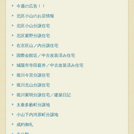
今週の広告！！
北区小山のお店情報
北区小山分譲住宅
北区紫野分譲住宅
右京区山ノ内分譲住宅
国際会館近／中古改装済み住宅
城陽市寺田庭井／中古改装済み住宅
堀川今宮分譲住宅
堀川北山分譲住宅
堀川紫明分譲住宅／建築日記
太秦多藪町分譲地
小山下内河原町分譲地
成約御礼