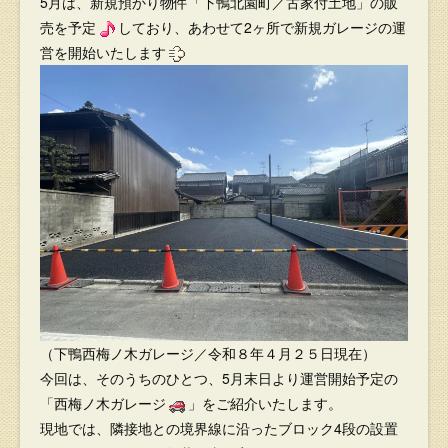
5月は、新規預かり物件「下鴨北園町／古家付土地」の販
売を予定
しており、あわせて2ヶ所で新規ガレージの運
営を開始いたします
（下鴨西梅ノ木ガレージ／令和８年４月２５日現在）
今回は、そのうちのひとつ、5月末日より運営開始予定の
「西梅ノ木ガレージ
」をご紹介いたします。
現地では、隣接地との境界線に沿ったブロック4段の設置