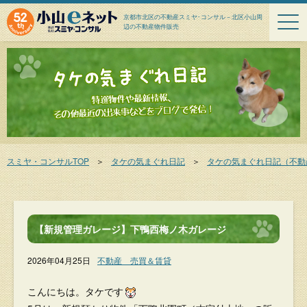
京都市北区の不動産スミヤ･コンサル－北区小山周
辺の不動産物件販売
スミヤ・コンサルTOP
＞
タケの気まぐれ日記
＞
タケの気まぐれ日記（不動
【新規管理ガレージ】下鴨西梅ノ木ガレージ
2026年04月25日
不動産 売買＆賃貸
こんにちは。タケです