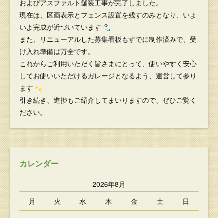
およびアスファルト舗装工事が完了しました。
現在は、区画表示とフェンス設置を残すのみとなり、いよ
いよ完成が近づいています
また、リニューアルした募集看板もすでに制作済みで、受
け入れ準備は万全です。
これからご利用いただく皆さまにとって、使いやすく安心
してお使いいただけるガレージとなるよう、運営して参り
ます
引き続き、進捗もご紹介してまいりますので、ぜひご覧く
ださい。
カレンダー
2026年8月
月
火
水
木
金
土
日